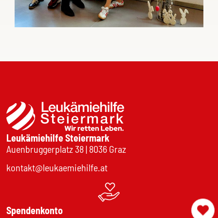
Leukämiehilfe Steiermark
Auenbruggerplatz 38 | 8036 Graz
kontakt@leukaemiehilfe.at
Spendenkonto