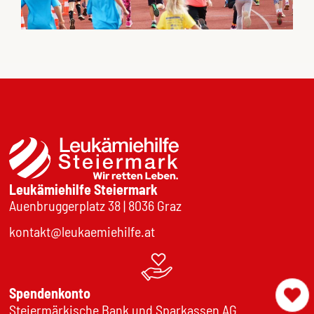
Leukämiehilfe Steiermark
Auenbruggerplatz 38 | 8036 Graz
kontakt@leukaemiehilfe.at
Spendenkonto
Steiermärkische Bank und Sparkassen AG