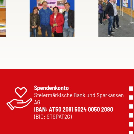
Spendenkonto
Steiermärkische Bank und Sparkassen
AG
IBAN: AT50 2081 5024 0050 2080
(BIC: STSPAT2G)