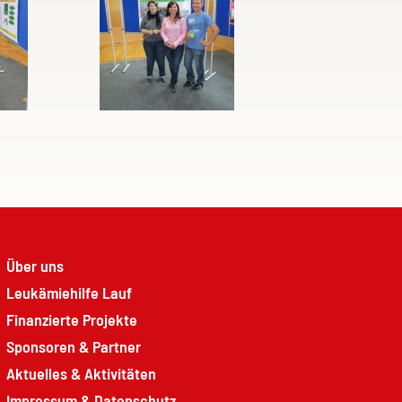
Über uns
Leukämiehilfe Lauf
Finanzierte Projekte
Sponsoren & Partner
Aktuelles & Aktivitäten
Impressum & Datenschutz