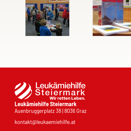
Leukämiehilfe Steiermark
Auenbruggerplatz 38 | 8036 Graz
kontakt@leukaemiehilfe.at