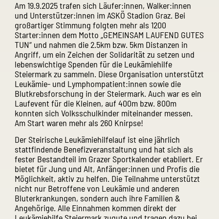
Am 19.9.2025 trafen sich Läufer:innen, Walker:innen
und Unterstützer:innen im ASKÖ Stadion Graz. Bei
großartiger Stimmung folgten mehr als 1200
Starter:innen dem Motto „GEMEINSAM LAUFEND GUTES
TUN“ und nahmen die 2.5km bzw. 5km Distanzen in
Angriff, um ein Zeichen der Solidarität zu setzen und
lebenswichtige Spenden für die Leukämiehilfe
Steiermark zu sammeln. Diese Organisation unterstützt
Leukämie- und Lymphompatient:innen sowie die
Blutkrebsforschung in der Steiermark. Auch war es ein
Laufevent für die Kleinen, auf 400m bzw. 800m
konnten sich Volksschulkinder miteinander messen.
Am Start waren mehr als 260 Knirpse!
Der Steirische Leukämiehilfelauf ist eine jährlich
stattfindende Benefizveranstaltung und hat sich als
fester Bestandteil im Grazer Sportkalender etabliert. Er
bietet für Jung und Alt, Anfänger:innen und Profis die
Möglichkeit, aktiv zu helfen. Die Teilnahme unterstützt
nicht nur Betroffene von Leukämie und anderen
Bluterkrankungen, sondern auch ihre Familien &
Angehörige. Alle Einnahmen kommen direkt der
Leukämiehilfe Steiermark zugute und tragen dazu bei,